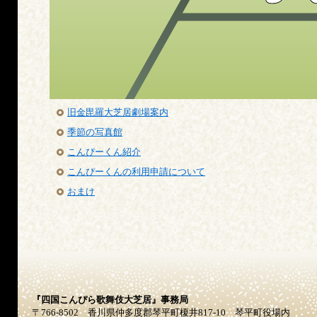
旧金毘羅大芝居劇場案内
季節の写真館
こんぴーくん紹介
こんぴーくんの利用申請について
おまけ
『四国こんぴら歌舞伎大芝居』事務局
〒766-8502 香川県仲多度郡琴平町榎井817-10 琴平町役場内